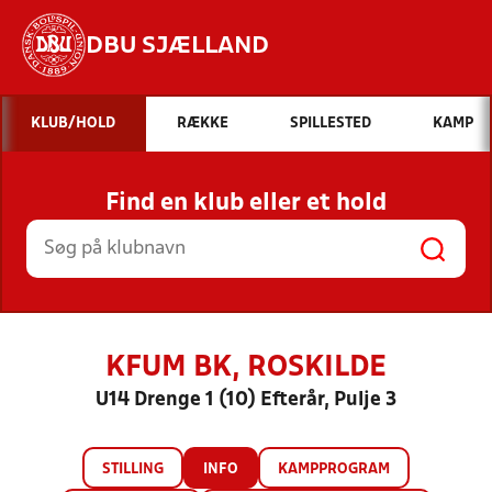
DBU SJÆLLAND
Hvad vil du søge efter?
KLUB/HOLD
RÆKKE
SPILLESTED
KAMP
INDHOLD OG NYHEDER
Find en klub eller et hold
STILLINGER, RESULTATER, KLUBBER OG
HOLD
KFUM BK, ROSKILDE
U14 Drenge 1 (10) Efterår, Pulje 3
STILLING
INFO
KAMPPROGRAM