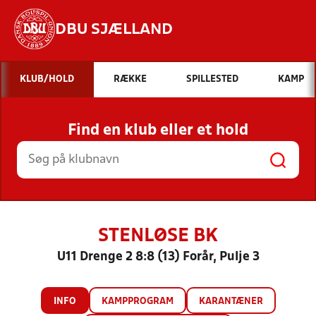
DBU SJÆLLAND
Hvad vil du søge efter?
KLUB/HOLD
RÆKKE
SPILLESTED
KAMP
INDHOLD OG NYHEDER
Find en klub eller et hold
STILLINGER, RESULTATER, KLUBBER OG
HOLD
STENLØSE BK
U11 Drenge 2 8:8 (13) Forår, Pulje 3
INFO
KAMPPROGRAM
KARANTÆNER