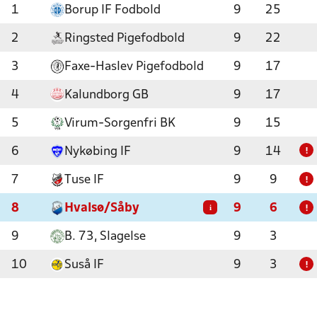
1
Borup IF Fodbold
9
25
2
Ringsted Pigefodbold
9
22
3
Faxe-Haslev Pigefodbold
9
17
4
Kalundborg GB
9
17
5
Virum-Sorgenfri BK
9
15
6
Nykøbing IF
9
14
!
7
Tuse IF
9
9
!
8
Hvalsø/Såby
9
6
i
!
9
B. 73, Slagelse
9
3
10
Suså IF
9
3
!