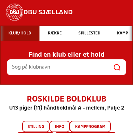
DBU SJÆLLAND
Hvad vil du søge efter?
KLUB/HOLD
RÆKKE
SPILLESTED
KAMP
INDHOLD OG NYHEDER
Find en klub eller et hold
STILLINGER, RESULTATER, KLUBBER OG
HOLD
ROSKILDE BOLDKLUB
U13 piger (11) håndboldmål A - mellem, Pulje 2
STILLING
INFO
KAMPPROGRAM