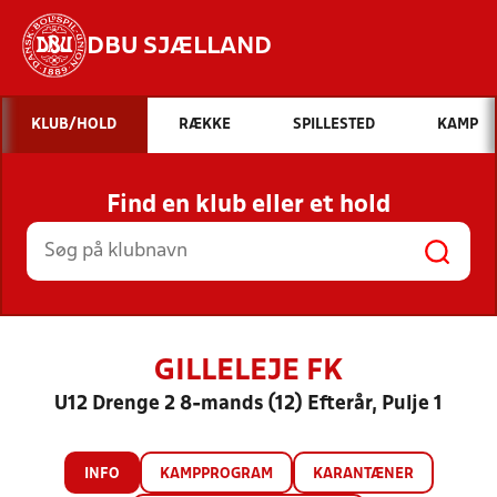
DBU SJÆLLAND
Hvad vil du søge efter?
KLUB/HOLD
RÆKKE
SPILLESTED
KAMP
INDHOLD OG NYHEDER
Find en klub eller et hold
STILLINGER, RESULTATER, KLUBBER OG
HOLD
GILLELEJE FK
U12 Drenge 2 8-mands (12) Efterår, Pulje 1
INFO
KAMPPROGRAM
KARANTÆNER