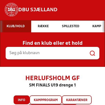
DBU SJÆLLAND
Hvad vil du søge efter?
KLUB/HOLD
RÆKKE
SPILLESTED
KAMP
INDHOLD OG NYHEDER
Find en klub eller et hold
STILLINGER, RESULTATER, KLUBBER OG
HOLD
HERLUFSHOLM GF
SM FINALS U19 drenge 1
INFO
KAMPPROGRAM
KARANTÆNER