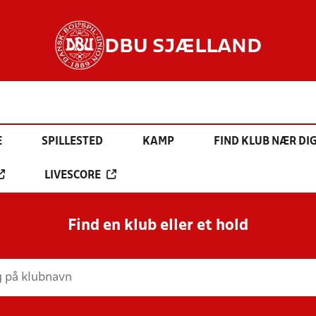
DBU SJÆLLAND
E
SPILLESTED
KAMP
FIND KLUB NÆR DI
LIVESCORE
Find en klub eller et hold