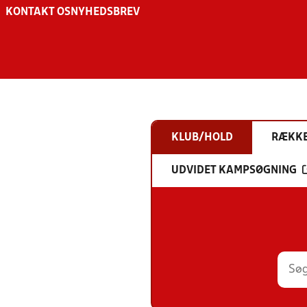
KONTAKT OS
NYHEDSBREV
KLUB/HOLD
RÆKK
UDVIDET KAMPSØGNING