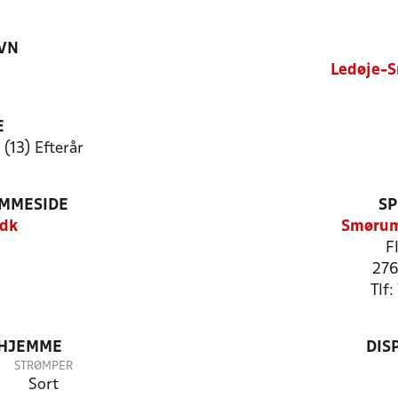
VN
Ledøje-
E
(13) Efterår
EMMESIDE
SP
.dk
Smørum
F
27
Tlf
 HJEMME
DIS
STRØMPER
Sort