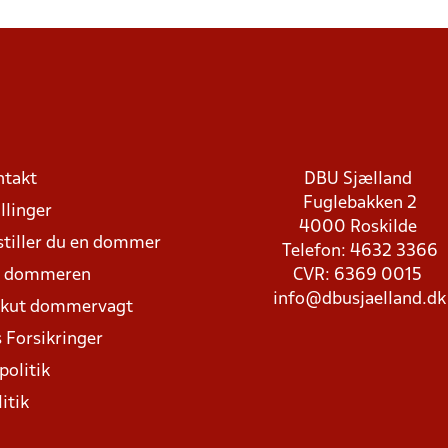
ntakt
DBU Sjælland
Fuglebakken 2
llinger
4000 Roskilde
stiller du en dommer
Telefon: 4632 3366
d dommeren
CVR: 6369 0015
info@dbusjaelland.dk
Akut dommervagt
 Forsikringer
politik
itik