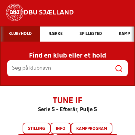
DBU SJÆLLAND
Hvad vil du søge efter?
KLUB/HOLD
RÆKKE
SPILLESTED
KAMP
INDHOLD OG NYHEDER
Find en klub eller et hold
STILLINGER, RESULTATER, KLUBBER OG
HOLD
TUNE IF
Serie 5 - Efterår, Pulje 5
STILLING
INFO
KAMPPROGRAM