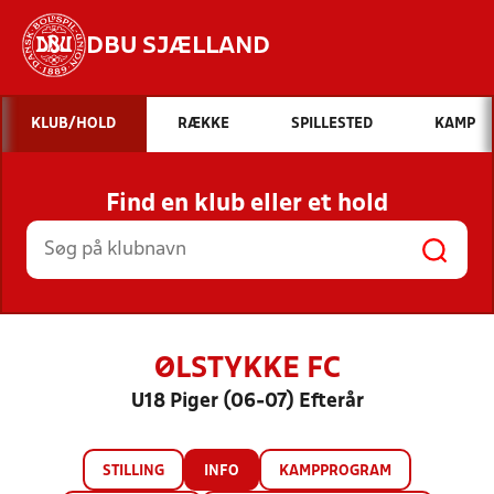
DBU SJÆLLAND
Hvad vil du søge efter?
KLUB/HOLD
RÆKKE
SPILLESTED
KAMP
INDHOLD OG NYHEDER
Find en klub eller et hold
STILLINGER, RESULTATER, KLUBBER OG
HOLD
ØLSTYKKE FC
U18 Piger (06-07) Efterår
STILLING
INFO
KAMPPROGRAM