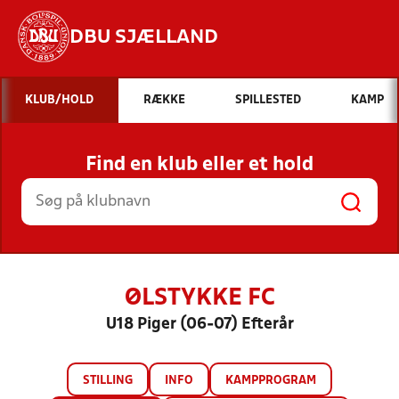
DBU SJÆLLAND
Hvad vil du søge efter?
KLUB/HOLD
RÆKKE
SPILLESTED
KAMP
INDHOLD OG NYHEDER
Find en klub eller et hold
STILLINGER, RESULTATER, KLUBBER OG
HOLD
ØLSTYKKE FC
U18 Piger (06-07) Efterår
STILLING
INFO
KAMPPROGRAM