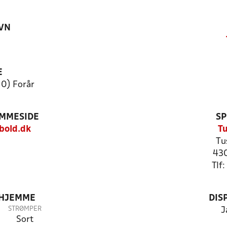
VN
F
E
10) Forår
EMMESIDE
SP
bold.dk
Tu
Tu
43
Tlf
 HJEMME
DIS
STRØMPER
J
Sort