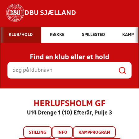
DBU SJÆLLAND
Hvad vil du søge efter?
KLUB/HOLD
RÆKKE
SPILLESTED
KAMP
INDHOLD OG NYHEDER
Find en klub eller et hold
STILLINGER, RESULTATER, KLUBBER OG
HOLD
HERLUFSHOLM GF
U14 Drenge 1 (10) Efterår, Pulje 3
STILLING
INFO
KAMPPROGRAM