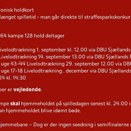
ronisk holdkort
længet spilletid - man går direkte til straffesparkskonkur
 - 64 kampe 128 hold deltager
 Livelodtrækning 1. september kl. 12.00 via DBU Sjællan
0 Livelodtrækning 14. september 13.00 via DBU Sjællands
es i uge 43-44 Livelodtrækning 29. september 12.00 via 
 i uge 17-18 Livelodtrækning . december via DBU Sjællan
4 kl. 14:30
oer er
vejledende
.
ampe
skal
hjemmeholdet på spilledagen senest kl. 24.00 i
 kan hjemmeholdet blive idømt bøde.
hjemmebane – Dog er der ingen seedning i semifinalerne 