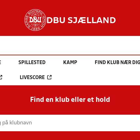
DBU SJÆLLAND
E
SPILLESTED
KAMP
FIND KLUB NÆR DI
LIVESCORE
Find en klub eller et hold