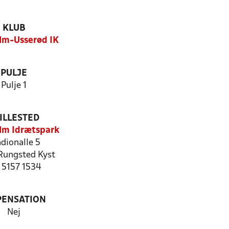
KLUB
lm-Usserød IK
PULJE
Pulje 1
ILLESTED
lm Idrætspark
dionalle 5
Rungsted Kyst
: 5157 1534
PENSATION
Nej