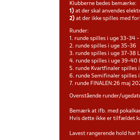
Klubberne bedes bemærke:
1)
at der skal anvendes elekt
2)
at der ikke spilles med for
Runder:
1. runde spilles i uge 33-34
2. runde spilles i uge 35-36
3. runde spilles i uge 37-38
4. runde spilles i uge 39-4
5. runde Kvartfinaler spill
6. runde Semifinaler spilles
7. runde FINALEN:26 maj 202
Ovenstående runder/ugedat
Bemærk at ifb. med pokalk
Hvis dette ikke er tilfældet
Lavest rangerende hold har 