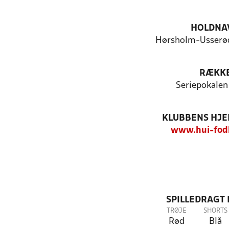
HOLDNA
Hørsholm-Usserød 
RÆKK
Seriepokalen
KLUBBENS HJ
www.hui-fod
SPILLEDRAGT
TRØJE
SHORTS
Rød
Blå