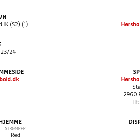
VN
IK (S2) (1)
Hørsho
E
 23/24
EMMESIDE
SP
bold.dk
Hørsho
Sta
2960 
Tlf
 HJEMME
DIS
STRØMPER
Rød