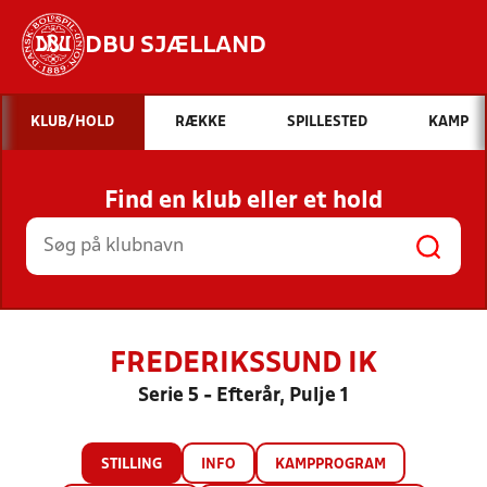
DBU SJÆLLAND
Hvad vil du søge efter?
KLUB/HOLD
RÆKKE
SPILLESTED
KAMP
INDHOLD OG NYHEDER
Find en klub eller et hold
STILLINGER, RESULTATER, KLUBBER OG
HOLD
FREDERIKSSUND IK
Serie 5 - Efterår, Pulje 1
STILLING
INFO
KAMPPROGRAM