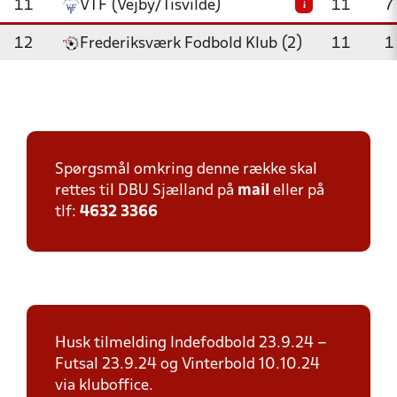
11
VTF (Vejby/Tisvilde)
11
7
i
12
Frederiksværk Fodbold Klub (2)
11
1
Spørgsmål omkring denne række skal
rettes til DBU Sjælland på
mail
eller på
tlf:
4632 3366
Husk tilmelding Indefodbold 23.9.24 –
Futsal 23.9.24 og Vinterbold 10.10.24
via kluboffice.