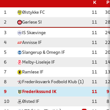
K
P
1
Ølstykke FC
11
3
2
Gørløse SI
11
2
3
IS Skævinge
11
2
4
Annisse IF
11
2
5
Slangerup & Omegn IF
11
2
6
Melby-Liseleje IF
11
1
7
Ramløse IF
11
1
8
Frederiksværk Fodbold Klub (1)
11
1
9
Frederikssund IK
11
9
10
Ølsted IF
11
8