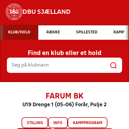
DBU SJÆLLAND
Hvad vil du søge efter?
KLUB/HOLD
RÆKKE
SPILLESTED
KAMP
INDHOLD OG NYHEDER
Find en klub eller et hold
STILLINGER, RESULTATER, KLUBBER OG
HOLD
FARUM BK
U19 Drenge 1 (05-06) Forår, Pulje 2
STILLING
INFO
KAMPPROGRAM