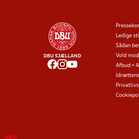
Presseko
Ledige sti
Sådan be
Vold mo
DBU SJÆLLAND
Afbud + 
Idrættens
Privatlivs
Cookiepol