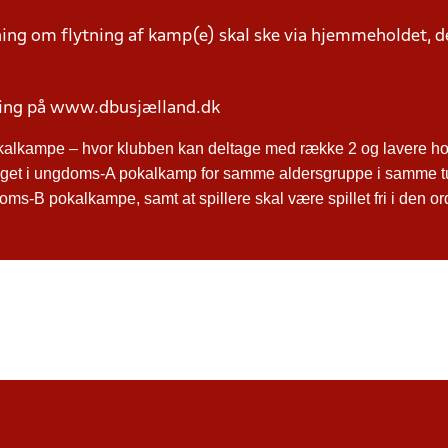
g om flytning af kamp(e) skal ske via hjemmeholdet, der
ring på www.dbusjælland.dk
kalkampe – hvor klubben kan deltage med række 2 og lavere hol
ltaget i ungdoms-A pokalkamp for samme aldersgruppe i samme t
ms-B pokalkampe, samt at spillere skal være spillet fri i den o