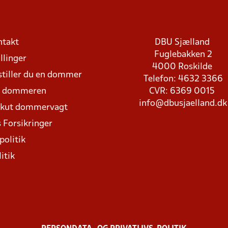
ntakt
DBU Sjælland
Fuglebakken 2
llinger
4000 Roskilde
stiller du en dommer
Telefon: 4632 3366
d dommeren
CVR: 6369 0015
info@dbusjaelland.dk
Akut dommervagt
 Forsikringer
politik
itik