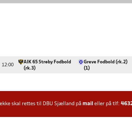
AIK 65 Strøby Fodbold
Greve Fodbold (rk.2)
12:00
(rk.3)
(1)
ke skal rettes til DBU Sjælland på
mail
eller på tlf:
463