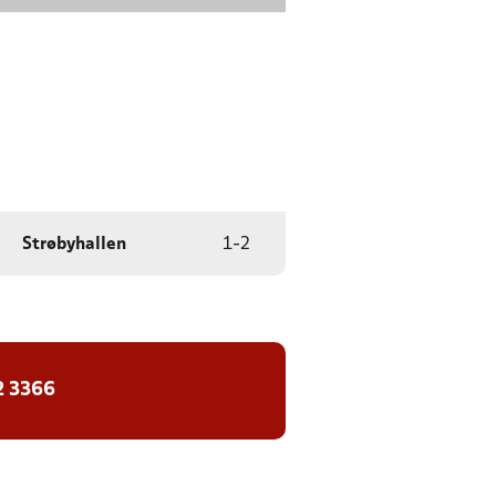
Strøbyhallen
1
-
2
2 3366