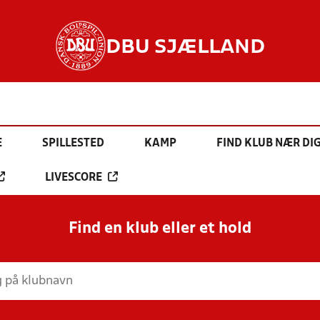
DBU SJÆLLAND
E
SPILLESTED
KAMP
FIND KLUB NÆR DI
LIVESCORE
Find en klub eller et hold