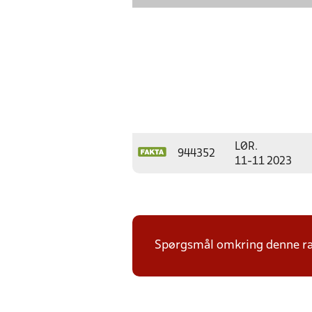
LØR.
944352
11-11 2023
Spørgsmål omkring denne ræk