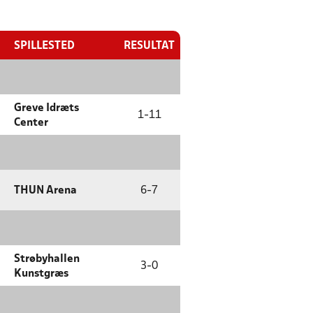
SPILLESTED
RESULTAT
Greve Idræts
1
-
11
Center
THUN Arena
6
-
7
Strøbyhallen
3
-
0
Kunstgræs