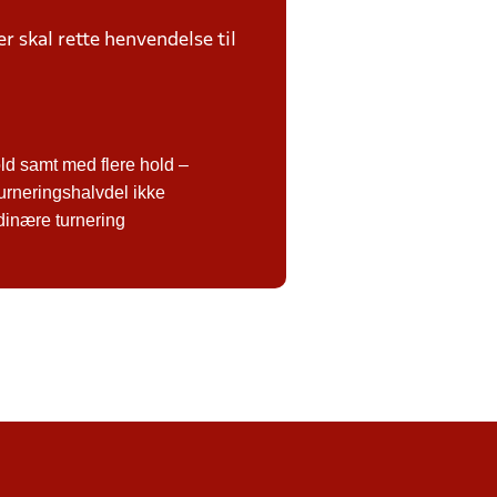
 skal rette henvendelse til
d samt med flere hold –
urneringshalvdel ikke
rdinære turnering