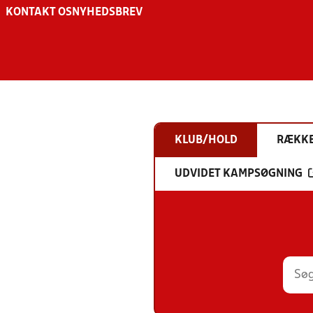
KONTAKT OS
NYHEDSBREV
KLUB/HOLD
RÆKK
UDVIDET KAMPSØGNING