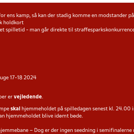
 for ens kamp, så kan der stadig komme en modstander 
k holdkort
t spilletid - man går direkte til straffesparkskonkurrence
i uge 17-18 2024
oer er
vejledende
.
ampe
skal
hjemmeholdet på spilledagen senest kl. 24.00 i
 kan hjemmeholdet blive idømt bøde.
hjemmebane – Dog er der ingen seedning i semifinalerne 