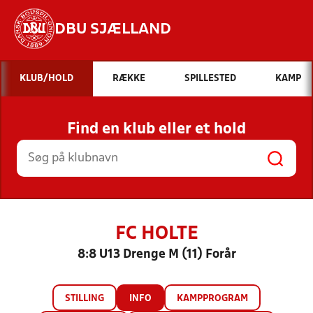
DBU SJÆLLAND
Hvad vil du søge efter?
KLUB/HOLD
RÆKKE
SPILLESTED
KAMP
INDHOLD OG NYHEDER
Find en klub eller et hold
STILLINGER, RESULTATER, KLUBBER OG
HOLD
FC HOLTE
8:8 U13 Drenge M (11) Forår
STILLING
INFO
KAMPPROGRAM