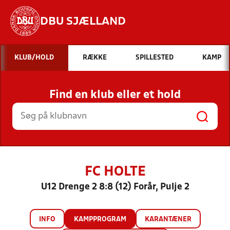
DBU SJÆLLAND
Hvad vil du søge efter?
KLUB/HOLD
RÆKKE
SPILLESTED
KAMP
INDHOLD OG NYHEDER
Find en klub eller et hold
STILLINGER, RESULTATER, KLUBBER OG
HOLD
FC HOLTE
U12 Drenge 2 8:8 (12) Forår, Pulje 2
INFO
KAMPPROGRAM
KARANTÆNER