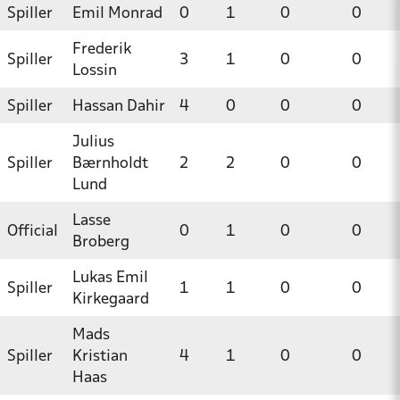
Spiller
Emil Monrad
0
1
0
0
Frederik
Spiller
3
1
0
0
Lossin
Spiller
Hassan Dahir
4
0
0
0
Julius
Spiller
Bærnholdt
2
2
0
0
Lund
Lasse
Official
0
1
0
0
Broberg
Lukas Emil
Spiller
1
1
0
0
Kirkegaard
Mads
Spiller
Kristian
4
1
0
0
Haas