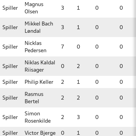
Magnus
Spiller
3
1
0
0
Olsen
Mikkel Bach
Spiller
3
1
0
0
Løndal
Nicklas
Spiller
7
0
0
0
Pedersen
Niklas Kaldal
Spiller
0
2
0
0
Riisager
Spiller
Philip Keller
2
1
0
0
Rasmus
Spiller
2
2
0
0
Bertel
Simon
Spiller
2
3
0
0
Rosenkilde
Spiller
Victor Bjerge
0
1
0
0