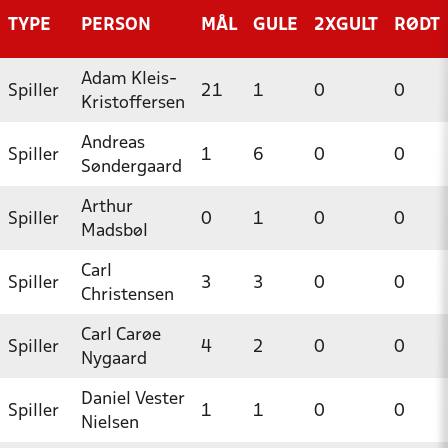
TYPE
PERSON
MÅL
GULE
2XGULT
RØDT
Adam Kleis-
Spiller
21
1
0
0
Kristoffersen
Andreas
Spiller
1
6
0
0
Søndergaard
Arthur
Spiller
0
1
0
0
Madsbøl
Carl
Spiller
3
3
0
0
Christensen
Carl Carøe
Spiller
4
2
0
0
Nygaard
Daniel Vester
Spiller
1
1
0
0
Nielsen