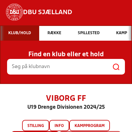
DBU SJÆLLAND
Hvad vil du søge efter?
KLUB/HOLD
RÆKKE
SPILLESTED
KAMP
INDHOLD OG NYHEDER
Find en klub eller et hold
STILLINGER, RESULTATER, KLUBBER OG
HOLD
VIBORG FF
U19 Drenge Divisionen 2024/25
STILLING
INFO
KAMPPROGRAM