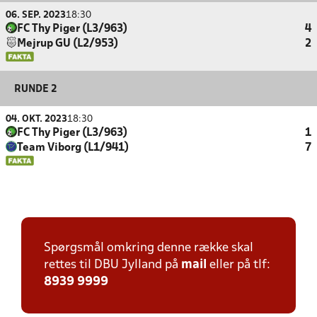
06. SEP. 2023
18:30
FC Thy Piger (L3/963)
4
Mejrup GU (L2/953)
2
RUNDE 2
04. OKT. 2023
18:30
FC Thy Piger (L3/963)
1
Team Viborg (L1/941)
7
Spørgsmål omkring denne række skal
rettes til DBU Jylland på
mail
eller på tlf:
8939 9999