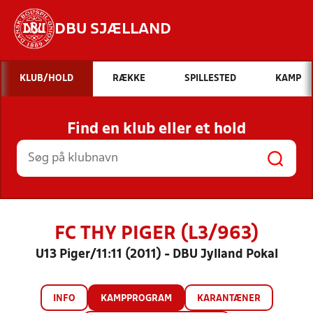
DBU SJÆLLAND
Hvad vil du søge efter?
KLUB/HOLD
RÆKKE
SPILLESTED
KAMP
INDHOLD OG NYHEDER
Find en klub eller et hold
STILLINGER, RESULTATER, KLUBBER OG
HOLD
FC THY PIGER (L3/963)
U13 Piger/11:11 (2011) - DBU Jylland Pokal
INFO
KAMPPROGRAM
KARANTÆNER