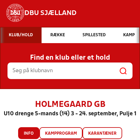
DBU SJÆLLAND
Hvad vil du søge efter?
KLUB/HOLD
RÆKKE
SPILLESTED
KAMP
INDHOLD OG NYHEDER
Find en klub eller et hold
STILLINGER, RESULTATER, KLUBBER OG
HOLD
HOLMEGAARD GB
U10 drenge 5-mands (14) 3 - 24. september, Pulje 1
INFO
KAMPPROGRAM
KARANTÆNER