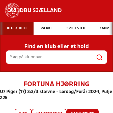
DBU SJÆLLAND
Hvad vil du søge efter?
KLUB/HOLD
RÆKKE
SPILLESTED
KAMP
INDHOLD OG NYHEDER
Find en klub eller et hold
STILLINGER, RESULTATER, KLUBBER OG
HOLD
FORTUNA HJØRRING
U7 Piger (17) 3:3/3.stævne - Lørdag/Forår 2024, Pulje
225