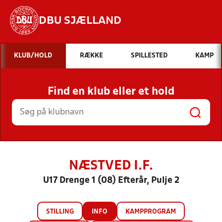
DBU SJÆLLAND
Hvad vil du søge efter?
KLUB/HOLD
RÆKKE
SPILLESTED
KAMP
INDHOLD OG NYHEDER
Find en klub eller et hold
STILLINGER, RESULTATER, KLUBBER OG
HOLD
NÆSTVED I.F.
U17 Drenge 1 (08) Efterår, Pulje 2
STILLING
INFO
KAMPPROGRAM