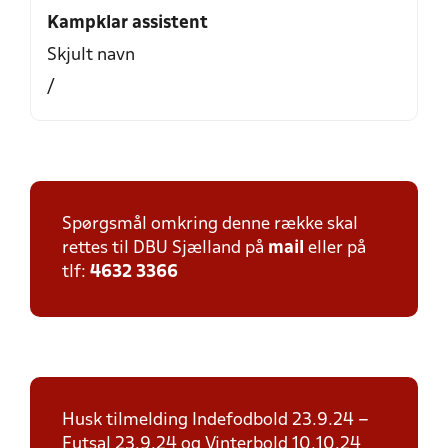
Kampklar assistent
Skjult navn
/
Spørgsmål omkring denne række skal
rettes til DBU Sjælland på
mail
eller på
tlf:
4632 3366
Husk tilmelding Indefodbold 23.9.24 –
Futsal 23.9.24 og Vinterbold 10.10.24