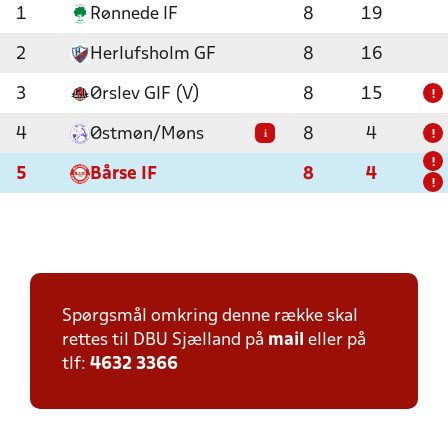
1
Rønnede IF
8
19
2
Herlufsholm GF
8
16
3
Ørslev GIF (V)
8
15
!
4
Østmøn/Møns
8
4
i
!
!
5
Bårse IF
8
4
!
Spørgsmål omkring denne række skal
rettes til DBU Sjælland på
mail
eller på
tlf:
4632 3366