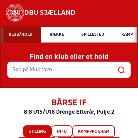
DBU SJÆLLAND
Hvad vil du søge efter?
KLUB/HOLD
RÆKKE
SPILLESTED
KAMP
INDHOLD OG NYHEDER
Find en klub eller et hold
STILLINGER, RESULTATER, KLUBBER OG
HOLD
BÅRSE IF
8:8 U15/U16 Drenge Efterår, Pulje 2
STILLING
INFO
KAMPPROGRAM