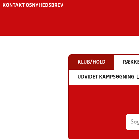
KONTAKT OS
NYHEDSBREV
KLUB/HOLD
RÆKK
UDVIDET KAMPSØGNING