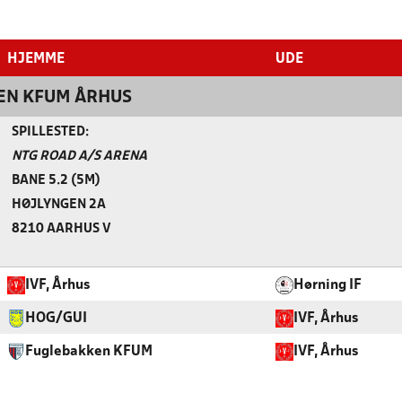
HJEMME
UDE
EN KFUM ÅRHUS
SPILLESTED:
NTG ROAD A/S ARENA
BANE 5.2 (5M)
HØJLYNGEN 2A
8210 AARHUS V
IVF, Århus
Hørning IF
HOG/GUI
IVF, Århus
Fuglebakken KFUM
IVF, Århus