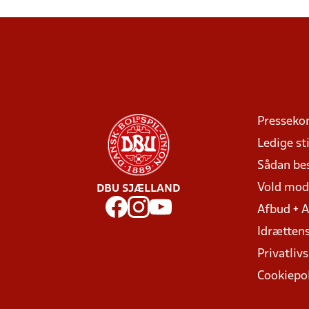
Presseko
Ledige sti
Sådan be
Vold mo
DBU SJÆLLAND
Afbud + 
Idrættens
Privatlivs
Cookiepol