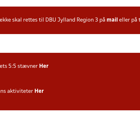
ke skal rettes til DBU Jylland Region 3 på
mail
eller på 
rets 5:5 stævner
Her
ens aktiviteter
Her