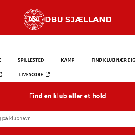
DBU SJÆLLAND
E
SPILLESTED
KAMP
FIND KLUB NÆR DI
LIVESCORE
Find en klub eller et hold