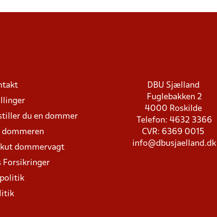
ntakt
DBU Sjælland
Fuglebakken 2
llinger
4000 Roskilde
stiller du en dommer
Telefon: 4632 3366
d dommeren
CVR: 6369 0015
info@dbusjaelland.dk
Akut dommervagt
 Forsikringer
politik
itik