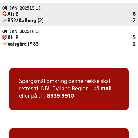
04. JAN. 2025
15:18
Als B
6
B52/Aalborg (2)
2
04. JAN. 2025
16:06
Als B
5
Valsgård IF 83
2
Spørgsmål omkring denne række skal
rettes til DBU Jylland Region 1 på
mail
eller på tlf:
8939 9910