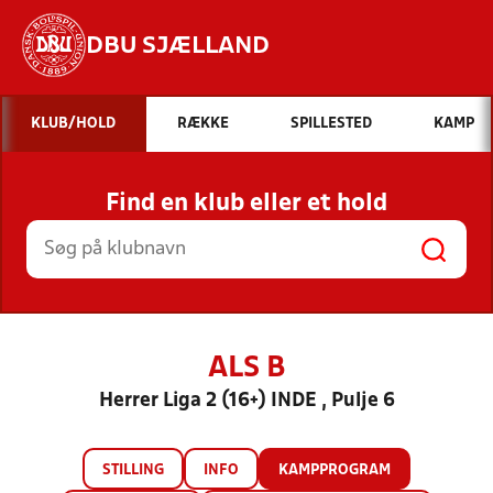
DBU SJÆLLAND
Hvad vil du søge efter?
KLUB/HOLD
RÆKKE
SPILLESTED
KAMP
INDHOLD OG NYHEDER
Find en klub eller et hold
STILLINGER, RESULTATER, KLUBBER OG
HOLD
ALS B
Herrer Liga 2 (16+) INDE , Pulje 6
STILLING
INFO
KAMPPROGRAM