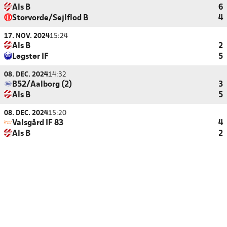
Als B
6
Storvorde/Sejlflod B
4
17. NOV. 2024
15:24
Als B
2
Løgstør IF
5
08. DEC. 2024
14:32
B52/Aalborg (2)
3
Als B
5
08. DEC. 2024
15:20
Valsgård IF 83
4
Als B
2