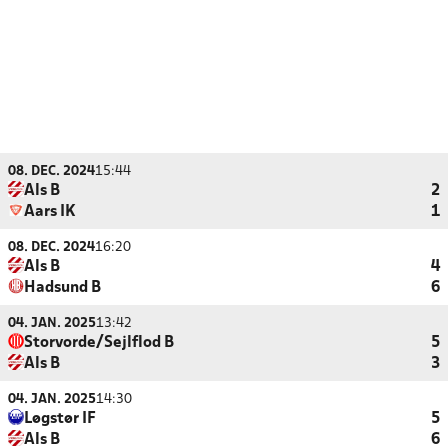
08. DEC. 2024
15:44
Als B
2
Aars IK
1
08. DEC. 2024
16:20
Als B
4
Hadsund B
6
04. JAN. 2025
13:42
Storvorde/Sejlflod B
5
Als B
3
04. JAN. 2025
14:30
Løgstør IF
5
Als B
6