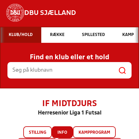
DBU SJÆLLAND
Hvad vil du søge efter?
KLUB/HOLD
RÆKKE
SPILLESTED
KAMP
INDHOLD OG NYHEDER
Find en klub eller et hold
STILLINGER, RESULTATER, KLUBBER OG
HOLD
IF MIDTDJURS
Herresenior Liga 1 Futsal
STILLING
INFO
KAMPPROGRAM