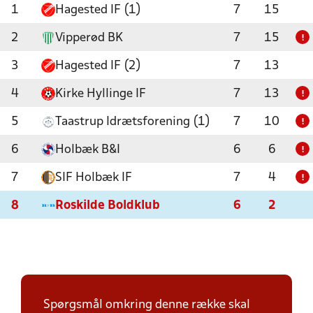
1
Hagested IF (1)
7
15
2
Vipperød BK
7
15
!
3
Hagested IF (2)
7
13
4
Kirke Hyllinge IF
7
13
!
5
Taastrup Idrætsforening (1)
7
10
!
6
Holbæk B&I
6
6
!
7
SIF Holbæk IF
7
4
!
8
Roskilde Boldklub
6
2
Spørgsmål omkring denne række skal