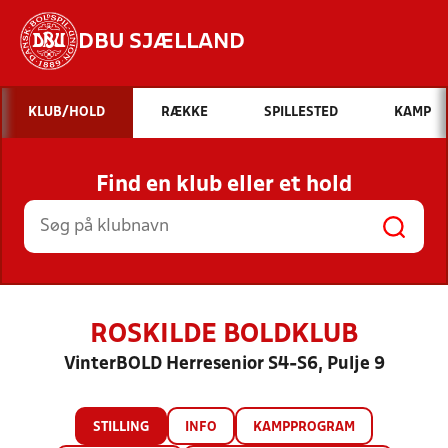
DBU SJÆLLAND
Hvad vil du søge efter?
KLUB/HOLD
RÆKKE
SPILLESTED
KAMP
INDHOLD OG NYHEDER
Find en klub eller et hold
STILLINGER, RESULTATER, KLUBBER OG
HOLD
ROSKILDE BOLDKLUB
VinterBOLD Herresenior S4-S6, Pulje 9
STILLING
INFO
KAMPPROGRAM