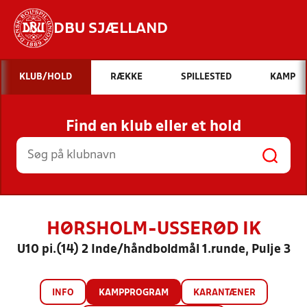
DBU SJÆLLAND
Hvad vil du søge efter?
KLUB/HOLD
RÆKKE
SPILLESTED
KAMP
INDHOLD OG NYHEDER
Find en klub eller et hold
STILLINGER, RESULTATER, KLUBBER OG
HOLD
HØRSHOLM-USSERØD IK
U10 pi.(14) 2 Inde/håndboldmål 1.runde, Pulje 3
INFO
KAMPPROGRAM
KARANTÆNER