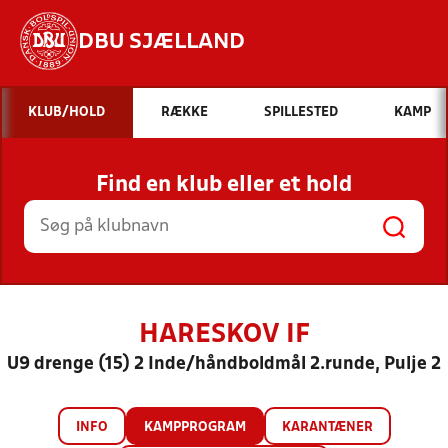
DBU SJÆLLAND
Hvad vil du søge efter?
KLUB/HOLD
RÆKKE
SPILLESTED
KAMP
INDHOLD OG NYHEDER
Find en klub eller et hold
STILLINGER, RESULTATER, KLUBBER OG
HOLD
HARESKOV IF
U9 drenge (15) 2 Inde/håndboldmål 2.runde, Pulje 2
INFO
KAMPPROGRAM
KARANTÆNER