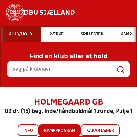
DBU SJÆLLAND
Hvad vil du søge efter?
KLUB/HOLD
RÆKKE
SPILLESTED
KAMP
INDHOLD OG NYHEDER
Find en klub eller et hold
STILLINGER, RESULTATER, KLUBBER OG
HOLD
HOLMEGAARD GB
U9 dr. (15) beg. Inde/håndboldmål 1.runde, Pulje 1
INFO
KAMPPROGRAM
KARANTÆNER