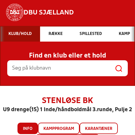
DBU SJÆLLAND
Hvad vil du søge efter?
KLUB/HOLD
RÆKKE
SPILLESTED
KAMP
INDHOLD OG NYHEDER
Find en klub eller et hold
STILLINGER, RESULTATER, KLUBBER OG
HOLD
STENLØSE BK
U9 drenge(15) 1 Inde/håndboldmål 3.runde, Pulje 2
INFO
KAMPPROGRAM
KARANTÆNER