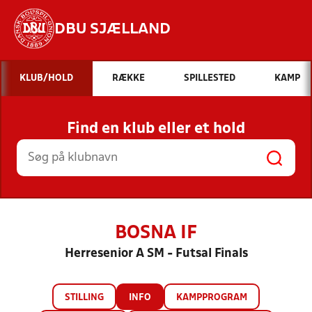
DBU SJÆLLAND
Hvad vil du søge efter?
KLUB/HOLD
RÆKKE
SPILLESTED
KAMP
INDHOLD OG NYHEDER
Find en klub eller et hold
STILLINGER, RESULTATER, KLUBBER OG
HOLD
BOSNA IF
Herresenior A SM - Futsal Finals
STILLING
INFO
KAMPPROGRAM