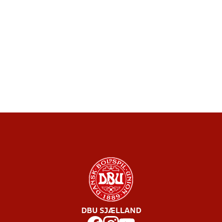
DBU SJÆLLAND