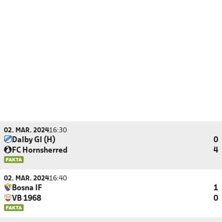
02. MAR. 2024
16:30
Dalby GI (H)
0
FC Hornsherred
4
02. MAR. 2024
16:40
Bosna IF
1
VB 1968
0