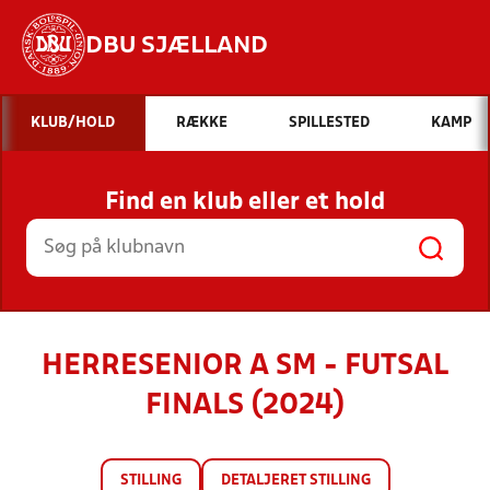
DBU SJÆLLAND
Hvad vil du søge efter?
KLUB/HOLD
RÆKKE
SPILLESTED
KAMP
INDHOLD OG NYHEDER
Find en klub eller et hold
STILLINGER, RESULTATER, KLUBBER OG
HOLD
HERRESENIOR A SM - FUTSAL
FINALS (2024)
STILLING
DETALJERET STILLING