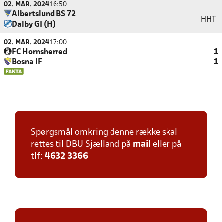
02. MAR. 2024
16:50
Albertslund BS 72
HHT
Dalby GI (H)
02. MAR. 2024
17:00
FC Hornsherred
1
Bosna IF
1
Spørgsmål omkring denne række skal
rettes til DBU Sjælland på
mail
eller på
tlf:
4632 3366