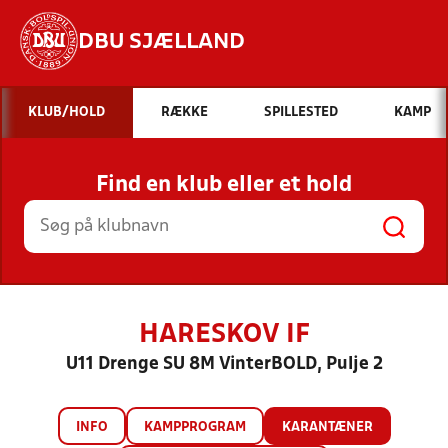
DBU SJÆLLAND
Hvad vil du søge efter?
KLUB/HOLD
RÆKKE
SPILLESTED
KAMP
INDHOLD OG NYHEDER
Find en klub eller et hold
STILLINGER, RESULTATER, KLUBBER OG
HOLD
HARESKOV IF
U11 Drenge SU 8M VinterBOLD, Pulje 2
INFO
KAMPPROGRAM
KARANTÆNER