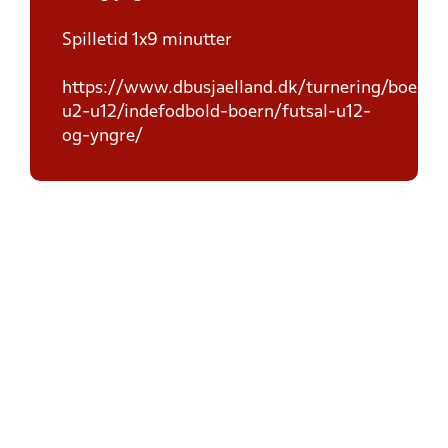
Spilletid 1x9 minutter
https://www.dbusjaelland.dk/turnering/boern-
u2-u12/indefodbold-boern/futsal-u12-
og-yngre/