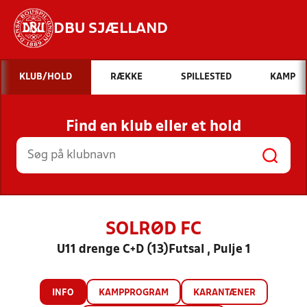
DBU SJÆLLAND
Hvad vil du søge efter?
KLUB/HOLD
RÆKKE
SPILLESTED
KAMP
INDHOLD OG NYHEDER
Find en klub eller et hold
STILLINGER, RESULTATER, KLUBBER OG
HOLD
SOLRØD FC
U11 drenge C+D (13)Futsal , Pulje 1
INFO
KAMPPROGRAM
KARANTÆNER