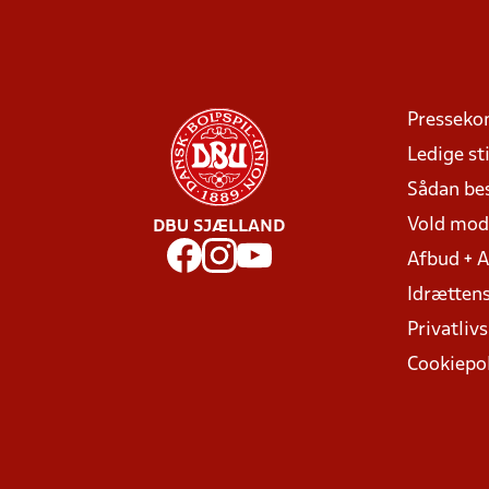
Presseko
Ledige sti
Sådan be
Vold mo
DBU SJÆLLAND
Afbud + 
Idrættens
Privatlivs
Cookiepol