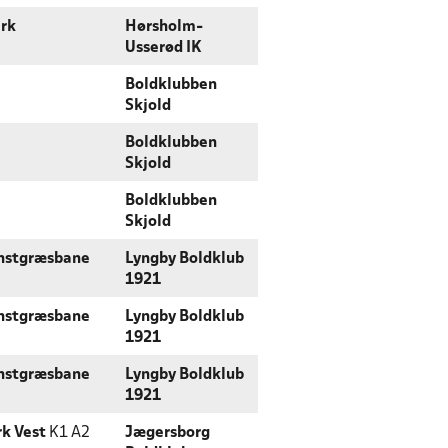
rk
Hørsholm-
Usserød IK
Boldklubben
Skjold
Boldklubben
Skjold
Boldklubben
Skjold
unstgræsbane
Lyngby Boldklub
1921
unstgræsbane
Lyngby Boldklub
1921
unstgræsbane
Lyngby Boldklub
1921
k Vest
K1 A2
Jægersborg