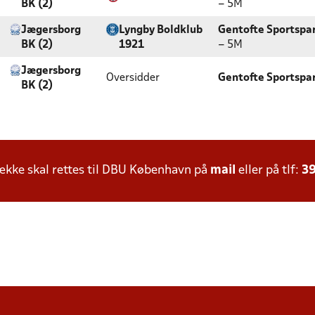
BK (2)
– 5M
Jægersborg
Lyngby Boldklub
Gentofte Sportspar
BK (2)
1921
– 5M
Jægersborg
Oversidder
Gentofte Sportspar
BK (2)
kke skal rettes til DBU København på
mail
eller på tlf:
39