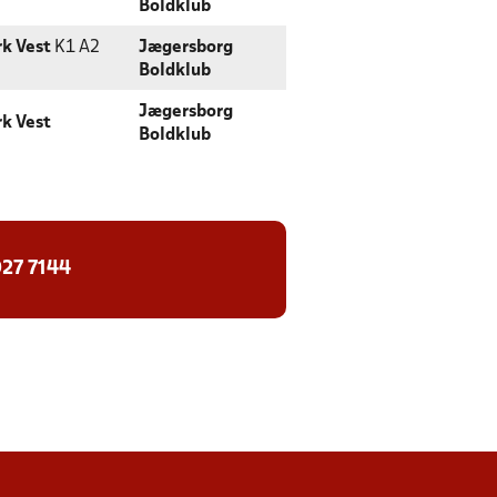
Boldklub
k Vest
K1 A2
Jægersborg
Boldklub
Jægersborg
k Vest
Boldklub
27 7144