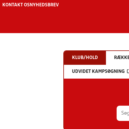
KONTAKT OS
NYHEDSBREV
KLUB/HOLD
RÆKK
UDVIDET KAMPSØGNING