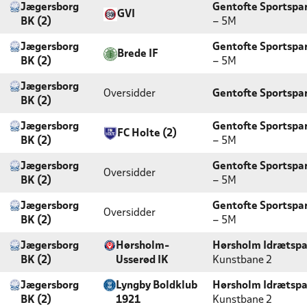
Jægersborg
Gentofte Sportspa
GVI
BK (2)
– 5M
Jægersborg
Gentofte Sportspa
Brede IF
BK (2)
– 5M
Jægersborg
Oversidder
Gentofte Sportspa
BK (2)
Jægersborg
Gentofte Sportspar
FC Holte (2)
BK (2)
– 5M
Jægersborg
Gentofte Sportspar
Oversidder
BK (2)
– 5M
Jægersborg
Gentofte Sportspar
Oversidder
BK (2)
– 5M
Jægersborg
Hørsholm-
Hørsholm Idrætspa
BK (2)
Usserød IK
Kunstbane 2
Jægersborg
Lyngby Boldklub
Hørsholm Idrætspa
BK (2)
1921
Kunstbane 2