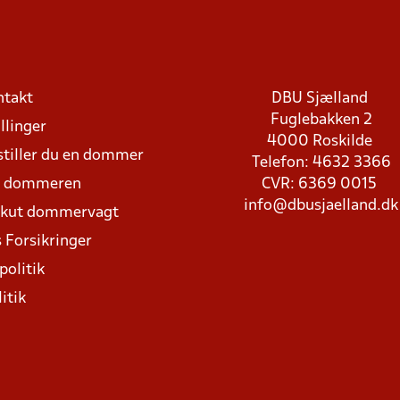
ntakt
DBU Sjælland
Fuglebakken 2
llinger
4000 Roskilde
stiller du en dommer
Telefon: 4632 3366
d dommeren
CVR: 6369 0015
info@dbusjaelland.dk
Akut dommervagt
 Forsikringer
politik
itik