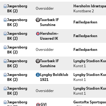
Jægersborg
Hørsholm Idrætspa
Oversidder
BK (2)
Kunstbane 2
Jægersborg
Taarbæk IF
Fælledparken
BK (2)
Sunshine
Jægersborg
Hørsholm-
Fælledparken
BK (2)
Usserød IK
Jægersborg
Oversidder
Fælledparken
BK (2)
Jægersborg
Taarbæk IF
Lyngby Stadion K
BK (2)
Sunshine
Kunst 1
Jægersborg
Lyngby Boldklub
Lyngby Stadion K
BK (2)
1921
Kunst 1
Jægersborg
Lyngby Stadion K
Oversidder
BK (2)
Kunst 1
Jægersborg
Gentofte Sportspar
GVI