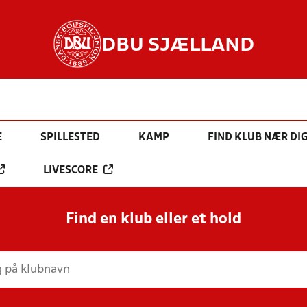
DBU SJÆLLAND
E
SPILLESTED
KAMP
FIND KLUB NÆR DI
LIVESCORE
Find en klub eller et hold