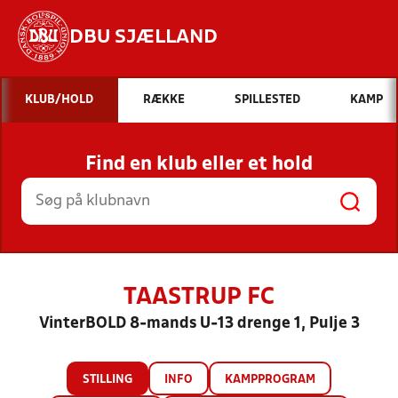
DBU SJÆLLAND
Hvad vil du søge efter?
KLUB/HOLD
RÆKKE
SPILLESTED
KAMP
INDHOLD OG NYHEDER
Find en klub eller et hold
STILLINGER, RESULTATER, KLUBBER OG
HOLD
TAASTRUP FC
VinterBOLD 8-mands U-13 drenge 1, Pulje 3
STILLING
INFO
KAMPPROGRAM