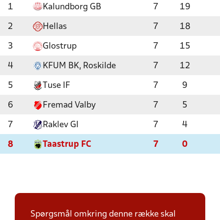
1
Kalundborg GB
7
19
2
Hellas
7
18
3
Glostrup
7
15
4
KFUM BK, Roskilde
7
12
5
Tuse IF
7
9
6
Fremad Valby
7
5
7
Raklev GI
7
4
8
Taastrup FC
7
0
Spørgsmål omkring denne række skal