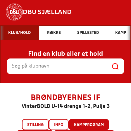
DBU SJÆLLAND
Hvad vil du søge efter?
KLUB/HOLD
RÆKKE
SPILLESTED
KAMP
INDHOLD OG NYHEDER
Find en klub eller et hold
STILLINGER, RESULTATER, KLUBBER OG
HOLD
BRØNDBYERNES IF
VinterBOLD U-14 drenge 1-2, Pulje 3
STILLING
INFO
KAMPPROGRAM