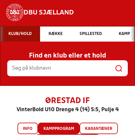
DBU SJÆLLAND
Hvad vil du søge efter?
KLUB/HOLD
RÆKKE
SPILLESTED
KAMP
INDHOLD OG NYHEDER
Find en klub eller et hold
STILLINGER, RESULTATER, KLUBBER OG
HOLD
ØRESTAD IF
VinterBold U10 Drenge 4 (14) 5:5, Pulje 4
INFO
KAMPPROGRAM
KARANTÆNER