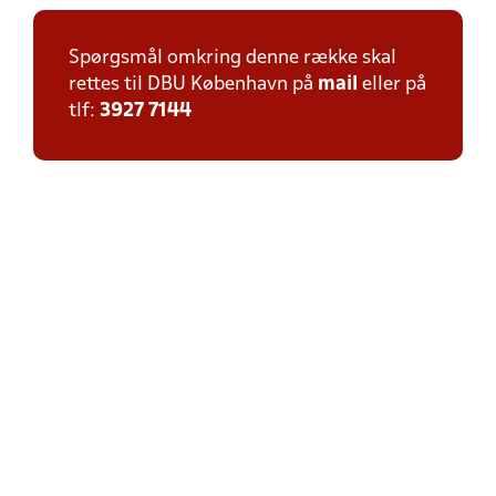
Spørgsmål omkring denne række skal
rettes til DBU København på
mail
eller på
tlf:
3927 7144