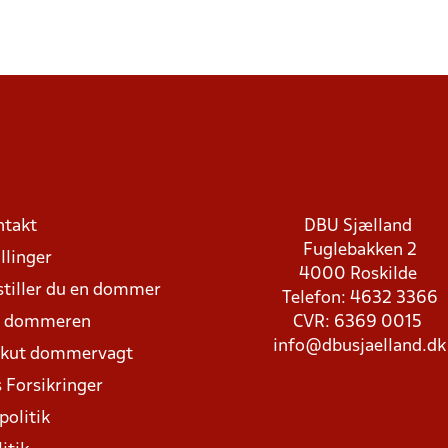
ntakt
DBU Sjælland
Fuglebakken 2
llinger
4000 Roskilde
stiller du en dommer
Telefon: 4632 3366
d dommeren
CVR: 6369 0015
info@dbusjaelland.dk
Akut dommervagt
 Forsikringer
politik