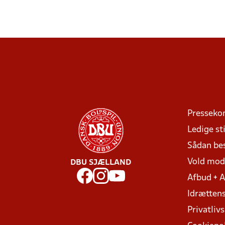
Presseko
Ledige sti
Sådan be
Vold mo
DBU SJÆLLAND
Afbud + 
Idrættens
Privatlivs