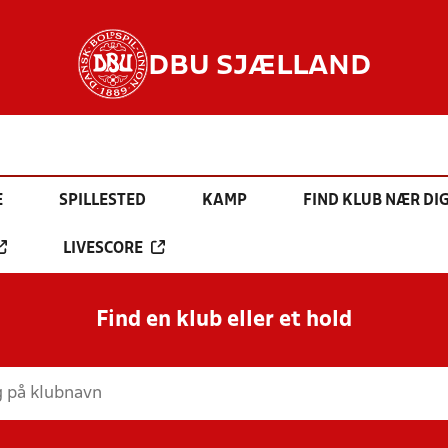
DBU SJÆLLAND
E
SPILLESTED
KAMP
FIND KLUB NÆR DI
LIVESCORE
Find en klub eller et hold