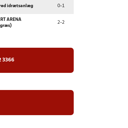
rød idrætsanlæg
0
-
1
ERT ARENA
2
-
2
tgræs)
2 3366