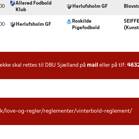
Allerød Fodbold
00
Herlufsholm GF
Blovst
Klub
Roskilde
SEIFF
00
Herlufsholm GF
Pigefodbold
(Kuns
ke skal rettes til DBU Sjælland på
mail
eller på tlf:
463
k/love-og-regler/reglementer/vinterbold-reglement/