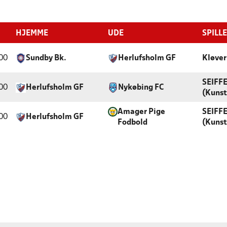
HJEMME
UDE
SPILL
00
Sundby Bk.
Herlufsholm GF
Kløve
SEIFF
00
Herlufsholm GF
Nykøbing FC
(Kuns
Amager Pige
SEIFF
00
Herlufsholm GF
Fodbold
(Kuns