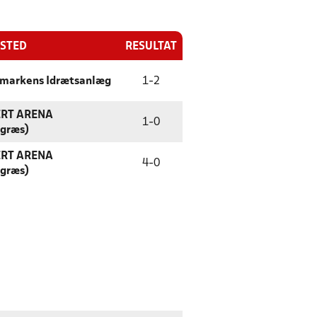
ESTED
RESULTAT
rmarkens Idrætsanlæg
1
-
2
ERT ARENA
1
-
0
tgræs)
ERT ARENA
4
-
0
tgræs)