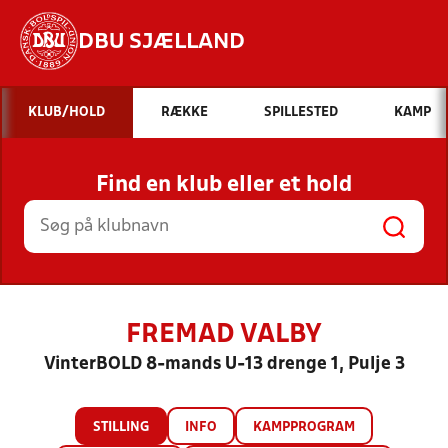
DBU SJÆLLAND
Hvad vil du søge efter?
KLUB/HOLD
RÆKKE
SPILLESTED
KAMP
INDHOLD OG NYHEDER
Find en klub eller et hold
STILLINGER, RESULTATER, KLUBBER OG
HOLD
FREMAD VALBY
VinterBOLD 8-mands U-13 drenge 1, Pulje 3
STILLING
INFO
KAMPPROGRAM