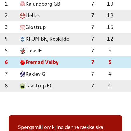
1
Kalundborg GB
7
19
2
Hellas
7
18
3
Glostrup
7
15
4
KFUM BK, Roskilde
7
12
5
Tuse IF
7
9
6
Fremad Valby
7
5
7
Raklev GI
7
4
8
Taastrup FC
7
0
Spørgsmål omkring denne række skal