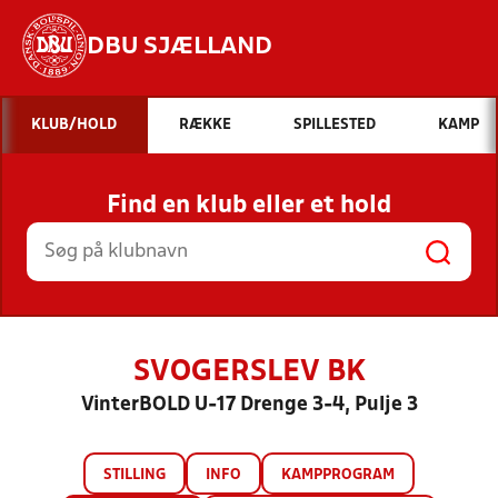
DBU SJÆLLAND
Hvad vil du søge efter?
KLUB/HOLD
RÆKKE
SPILLESTED
KAMP
INDHOLD OG NYHEDER
Find en klub eller et hold
STILLINGER, RESULTATER, KLUBBER OG
HOLD
SVOGERSLEV BK
VinterBOLD U-17 Drenge 3-4, Pulje 3
STILLING
INFO
KAMPPROGRAM