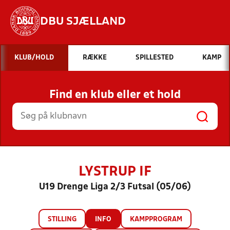
DBU SJÆLLAND
Hvad vil du søge efter?
KLUB/HOLD
RÆKKE
SPILLESTED
KAMP
INDHOLD OG NYHEDER
Find en klub eller et hold
STILLINGER, RESULTATER, KLUBBER OG
HOLD
LYSTRUP IF
U19 Drenge Liga 2/3 Futsal (05/06)
STILLING
INFO
KAMPPROGRAM