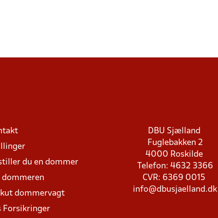
ntakt
DBU Sjælland
Fuglebakken 2
llinger
4000 Roskilde
stiller du en dommer
Telefon: 4632 3366
d dommeren
CVR: 6369 0015
info@dbusjaelland.dk
Akut dommervagt
 Forsikringer