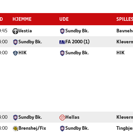
ID
HJEMME
UDE
SPILLE
9:45
Vestia
Sundby Bk.
Bavneh
4:00
Sundby Bk.
FA 2000 (1)
Kløver
0:00
HIK
Sundby Bk.
HIK
4:00
Sundby Bk.
Hellas
Kløver
8:00
Brønshøj/Fix
Sundby Bk.
Tingbje