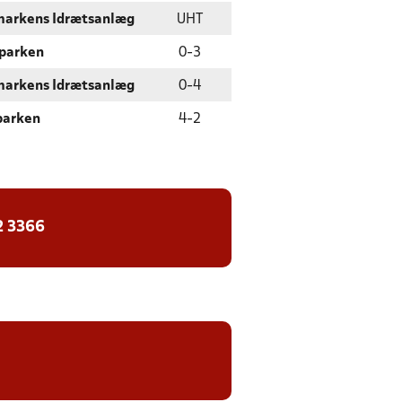
markens Idrætsanlæg
UHT
parken
0
-
3
markens Idrætsanlæg
0
-
4
parken
4
-
2
2 3366