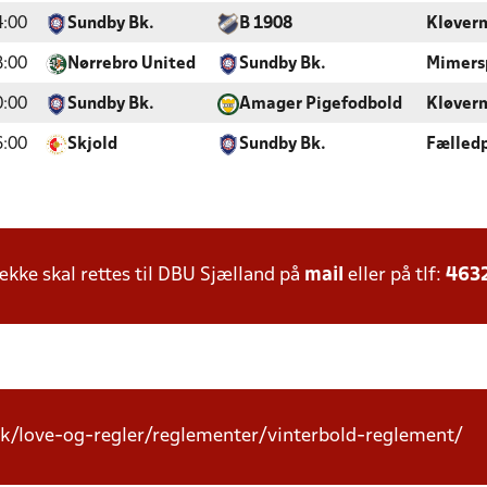
4:00
Sundby Bk.
B 1908
Kløver
8:00
Nørrebro United
Sundby Bk.
Mimers
0:00
Sundby Bk.
Amager Pigefodbold
Kløver
6:00
Skjold
Sundby Bk.
Fælled
ke skal rettes til DBU Sjælland på
mail
eller på tlf:
463
k/love-og-regler/reglementer/vinterbold-reglement/