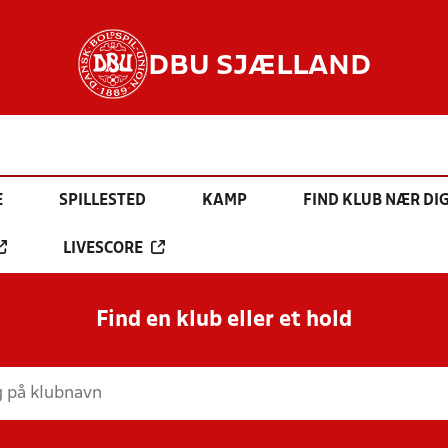
DBU SJÆLLAND
E
SPILLESTED
KAMP
FIND KLUB NÆR DI
LIVESCORE
Find en klub eller et hold