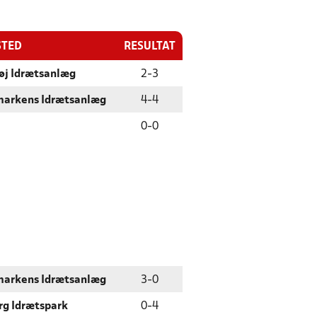
STED
RESULTAT
øj Idrætsanlæg
2
-
3
markens Idrætsanlæg
4
-
4
0
-
0
markens Idrætsanlæg
3
-
0
rg Idrætspark
0
-
4