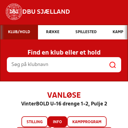
DBU SJÆLLAND
Hvad vil du søge efter?
KLUB/HOLD
RÆKKE
SPILLESTED
KAMP
INDHOLD OG NYHEDER
Find en klub eller et hold
STILLINGER, RESULTATER, KLUBBER OG
HOLD
VANLØSE
VinterBOLD U-16 drenge 1-2, Pulje 2
STILLING
INFO
KAMPPROGRAM