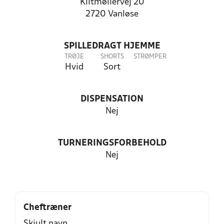
Klitmøllervej 20
2720 Vanløse
SPILLEDRAGT HJEMME
TRØJE
SHORTS
STRØMPER
Hvid
Sort
DISPENSATION
Nej
TURNERINGSFORBEHOLD
Nej
Cheftræner
Skjult navn