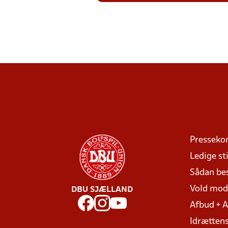
Presseko
Ledige sti
Sådan be
Vold mo
DBU SJÆLLAND
Afbud + 
Idrættens