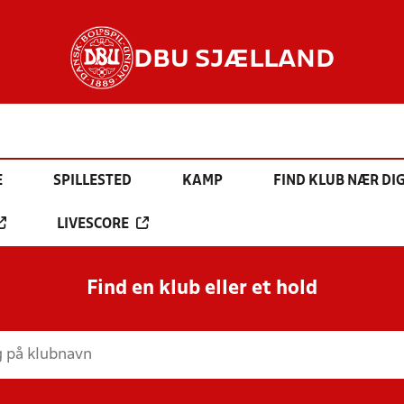
DBU SJÆLLAND
E
SPILLESTED
KAMP
FIND KLUB NÆR DI
LIVESCORE
Find en klub eller et hold