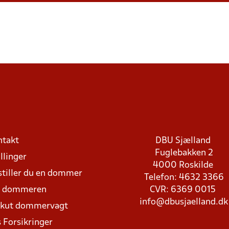
ntakt
DBU Sjælland
Fuglebakken 2
llinger
4000 Roskilde
stiller du en dommer
Telefon: 4632 3366
d dommeren
CVR: 6369 0015
info@dbusjaelland.dk
Akut dommervagt
 Forsikringer