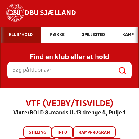
DBU SJÆLLAND
Hvad vil du søge efter?
KLUB/HOLD
RÆKKE
SPILLESTED
KAMP
INDHOLD OG NYHEDER
Find en klub eller et hold
STILLINGER, RESULTATER, KLUBBER OG
HOLD
VTF (VEJBY/TISVILDE)
VinterBOLD 8-mands U-13 drenge 4, Pulje 1
STILLING
INFO
KAMPPROGRAM