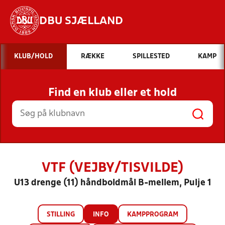
DBU SJÆLLAND
Hvad vil du søge efter?
KLUB/HOLD
RÆKKE
SPILLESTED
KAMP
INDHOLD OG NYHEDER
Find en klub eller et hold
STILLINGER, RESULTATER, KLUBBER OG
HOLD
VTF (VEJBY/TISVILDE)
U13 drenge (11) håndboldmål B-mellem, Pulje 1
STILLING
INFO
KAMPPROGRAM