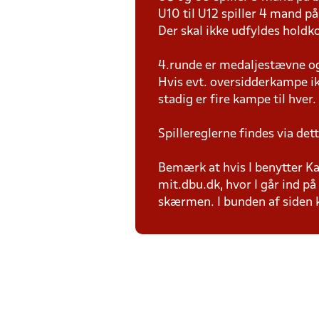
U10 til U12 spiller 4 mand 
Der skal ikke udfyldes holdko
4.runde er medaljestævne og d
Hvis evt. oversidderkampe ik
stadig er fire kampe til hver.
Spillereglerne findes via det
Bemærk at hvis I benytter Kam
mit.dbu.dk, hvor I går ind p
skærmen. I bunden af siden ka