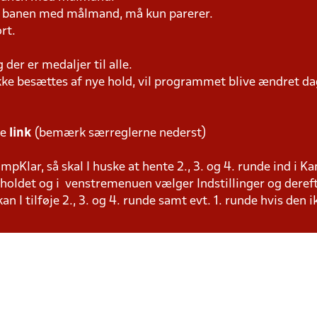
på banen med målmand, må kun parerer.
rt.
er er medaljer til alle.
ke besættes af nye hold, vil programmet blive ændret dag
te
link
(bemærk særreglerne nederst)
pKlar, så skal I huske at hente 2., 3. og 4. runde ind i K
å holdet og i venstremenuen vælger Indstillinger og deref
n I tilføje 2., 3. og 4. runde samt evt. 1. runde hvis den 