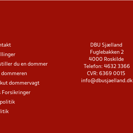
ntakt
DBU Sjælland
Fuglebakken 2
llinger
4000 Roskilde
stiller du en dommer
Telefon: 4632 3366
d dommeren
CVR: 6369 0015
info@dbusjaelland.dk
Akut dommervagt
 Forsikringer
politik
itik