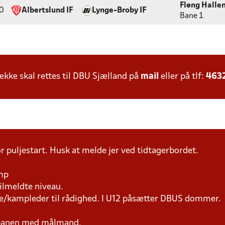
Fløng Halle
0
Albertslund IF
Lynge-Broby IF
Bane 1
ke skal rettes til DBU Sjælland på
mail
eller på tlf:
463
r puljestart. Husk at melde jer ved tidtagerbordet.
amp
tilmeldte niveau.
ne/kampleder til rådighed. I U12 påsætter DBUS dommer.
 banen med målmand.