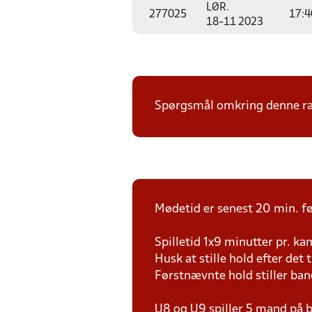
LØR.
277025
17:4
18-11 2023
Spørgsmål omkring denne ræk
Mødetid er senest 20 min. fø
Spilletid 1x9 minutter pr. k
Husk at stille hold efter det 
Førstnævnte hold stiller ba
U8 og U9 spiller 5 mand på