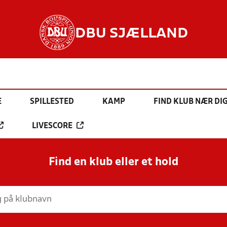
DBU SJÆLLAND
E
SPILLESTED
KAMP
FIND KLUB NÆR DI
LIVESCORE
Find en klub eller et hold