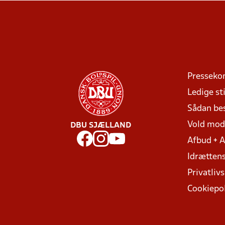
Presseko
Ledige sti
Sådan be
Vold mo
DBU SJÆLLAND
Afbud + 
Idrættens
Privatlivs
Cookiepol