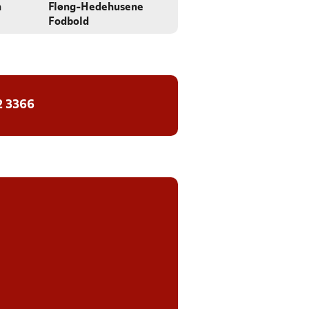
n
Fløng-Hedehusene
Fodbold
2 3366